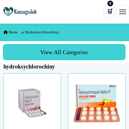
0
Skip to content
🛒
Ope
Home
Hydroksychlorochiny
View All Categories
hydroksychlorochiny