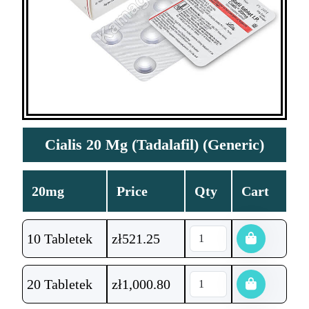
Cialis 20 Mg (Tadalafil) (Generic)
20mg
Price
Qty
Cart
10 Tabletek
zł
521.25
20 Tabletek
zł
1,000.80