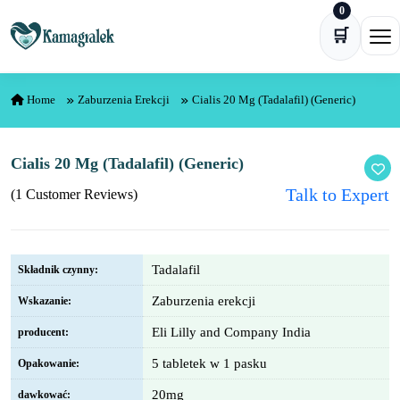
0
Skip to content
🛒
Ope
Home
Zaburzenia Erekcji
Cialis 20 Mg (Tadalafil) (Generic)
Cialis 20 Mg (Tadalafil) (Generic)
Talk to Expert
(1 Customer Reviews)
Tadalafil
Składnik czynny:
Zaburzenia erekcji
Wskazanie:
Eli Lilly and Company India
producent:
5 tabletek w 1 pasku
Opakowanie:
20mg
dawkować: