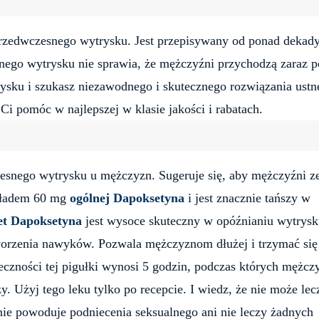
zedwczesnego wytrysku. Jest przepisywany od ponad dekady
ego wytrysku nie sprawia, że ​​mężczyźni przychodzą zaraz p
rysku i szukasz niezawodnego i skutecznego rozwiązania ustn
i pomóc w najlepszej w klasie jakości i rabatach.
esnego wytrysku u mężczyzn. Sugeruje się, aby mężczyźni z
składem 60 mg
ogólnej Dapoksetyna
i jest znacznie tańszy w
et Dapoksetyna
jest wysoce skuteczny w opóźnianiu wytrysk
worzenia nawyków. Pozwala mężczyznom dłużej i trzymać się
eczności tej pigułki wynosi 5 godzin, podczas których mężcz
y. Użyj tego leku tylko po recepcie. I wiedz, że nie może lec
nie powoduje podniecenia seksualnego ani nie leczy żadnych