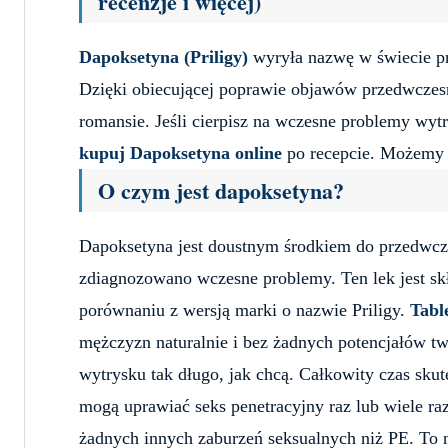
recenzje i więcej)
Dapoksetyna (Priligy)
wyryła nazwę w świecie pr
Dzięki obiecującej poprawie objawów przedwczesn
romansie. Jeśli cierpisz na wczesne problemy wyt
kupuj Dapoksetyna online
po recepcie. Możemy C
O czym jest dapoksetyna?
Dapoksetyna jest doustnym środkiem do przedwcz
zdiagnozowano wczesne problemy. Ten lek jest 
porównaniu z wersją marki o nazwie Priligy.
Tabl
mężczyzn naturalnie i bez żadnych potencjałów t
wytrysku tak długo, jak chcą. Całkowity czas skut
mogą uprawiać seks penetracyjny raz lub wiele raz
żadnych innych zaburzeń seksualnych niż PE. To 