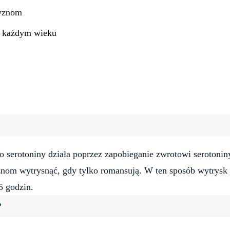
zyznom
w każdym wieku
o serotoniny działa poprzez zapobieganie zwrotowi serotonin
yznom wytrysnąć, gdy tylko romansują. W ten sposób wytrysk
5 godzin.
?