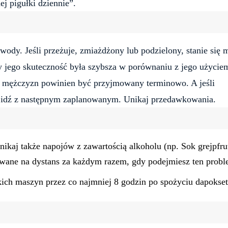
ej pigułki dziennie”.
wody. Jeśli przeżuje, zmiażdżony lub podzielony, stanie się 
aby jego skuteczność była szybsza w porównaniu z jego użycie
a mężczyzn powinien być przyjmowany terminowo. A jeśli
 i idź z następnym zaplanowanym. Unikaj przedawkowania.
ikaj także napojów z zawartością alkoholu (np. Sok grejpfru
ane na dystans za każdym razem, gdy podejmiesz ten probl
kich maszyn przez co najmniej 8 godzin po spożyciu dapokse