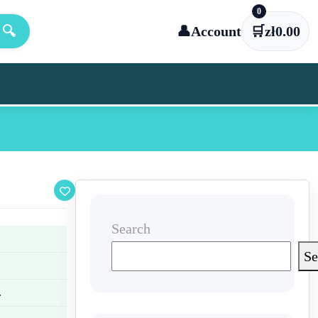
0
🔍
👤
Account
🛒
zł
0.00
Search
Se
.