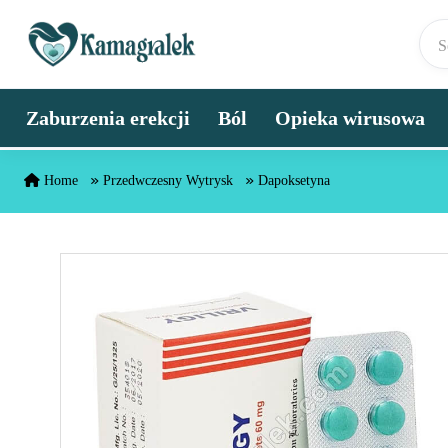
Skip to content
Zaburzenia erekcji
Ból
Opieka wirusowa
Home
Przedwczesny Wytrysk
Dapoksetyna