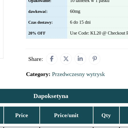
10 tabletek w 1 pasku
Opakowanie:
60mg
dawkować:
6 do 15 dni
Czas dostawy:
Use Code: KL20 @ Checkout 
20% OFF
Share:
Category:
Przedwczesny wytrysk
Dapoksetyna
Price
Price/unit
Qty