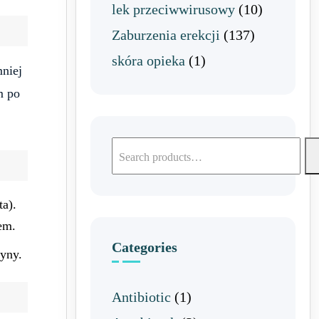
lek przeciwwirusowy
(10)
Zaburzenia erekcji
(137)
skóra opieka
(1)
mniej
m po
ta).
em.
Categories
tyny.
Antibiotic
(1)