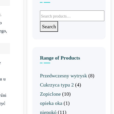
.
Search for:
o
Search
ego,
Range of Products
e
Przedwczesny wytrysk
(8)
u u
Cukrzyca typu 2
(4)
Zopiclone
(10)
yźni
opieka oka
(1)
zyć
niepokó
(11)