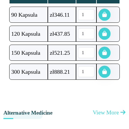
90 Kapsuła
zł
346.11
120 Kapsuła
zł
437.85
150 Kapsuła
zł
521.25
300 Kapsuła
zł
888.21
View More
Alternative Medicine