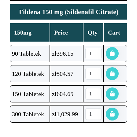
Fildena 150 mg (Sildenafil Citrate)
150mg
Price
Qty
Cart
90 Tabletek
zł
396.15
120 Tabletek
zł
504.57
150 Tabletek
zł
604.65
300 Tabletek
zł
1,029.99