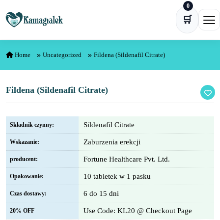
0
Skip to content
🛒
Ope
Home
Uncategorized
Fildena (Sildenafil Citrate)
Fildena (Sildenafil Citrate)
Sildenafil Citrate
Składnik czynny:
Zaburzenia erekcji
Wskazanie:
Fortune Healthcare Pvt. Ltd.
producent:
10 tabletek w 1 pasku
Opakowanie:
6 do 15 dni
Czas dostawy:
Use Code: KL20 @ Checkout Page
20% OFF