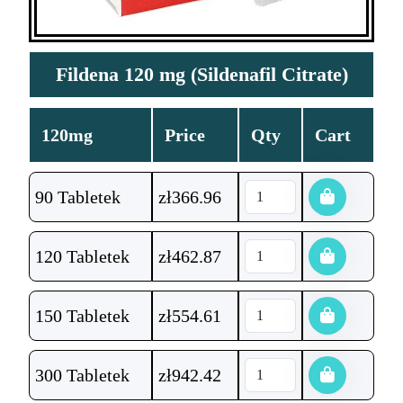
Fildena 120 mg (Sildenafil Citrate)
120mg
Price
Qty
Cart
90 Tabletek
zł
366.96
120 Tabletek
zł
462.87
150 Tabletek
zł
554.61
300 Tabletek
zł
942.42