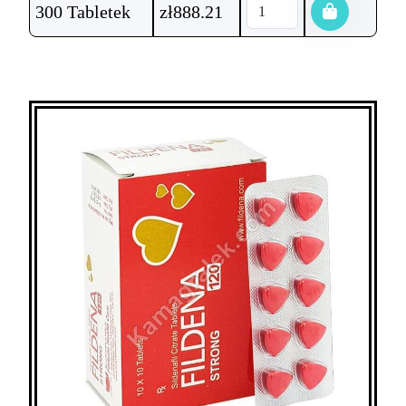
300 Tabletek
zł
888.21