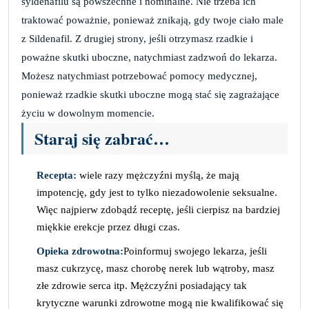
syldenafilu są powszechne i nominalne. Nie trzeba ich
traktować poważnie, ponieważ znikają, gdy twoje ciało male
z Sildenafil. Z drugiej strony, jeśli otrzymasz rzadkie i
poważne skutki uboczne, natychmiast zadzwoń do lekarza.
Możesz natychmiast potrzebować pomocy medycznej,
ponieważ rzadkie skutki uboczne mogą stać się zagrażające
życiu w dowolnym momencie.
Staraj się zabrać…
Recepta:
wiele razy mężczyźni myślą, że mają
impotencję, gdy jest to tylko niezadowolenie seksualne.
Więc najpierw zdobądź receptę, jeśli cierpisz na bardziej
miękkie erekcje przez długi czas.
Opieka zdrowotna:
Poinformuj swojego lekarza, jeśli
masz cukrzycę, masz chorobę nerek lub wątroby, masz
złe zdrowie serca itp. Mężczyźni posiadający tak
krytyczne warunki zdrowotne mogą nie kwalifikować się