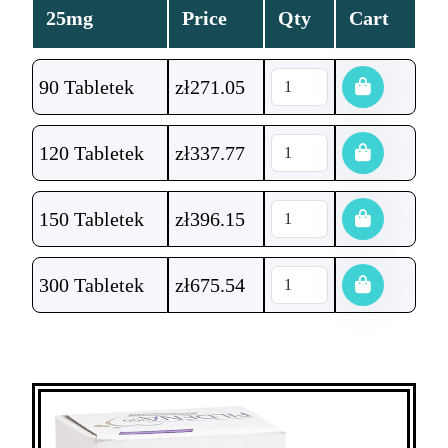
25mg
Price
Qty
Cart
90 Tabletek
zł
271.05
120 Tabletek
zł
337.77
150 Tabletek
zł
396.15
300 Tabletek
zł
675.54