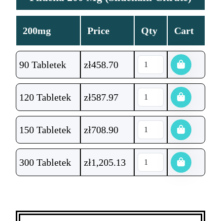
200mg
Price
Qty
Cart
90 Tabletek
zł
458.70
120 Tabletek
zł
587.97
150 Tabletek
zł
708.90
300 Tabletek
zł
1,205.13