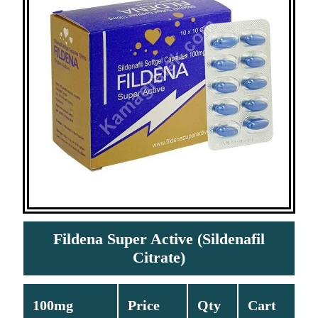
Fildena Super Active (Sildenafil
Citrate)
100mg
Price
Qty
Cart