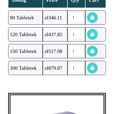
100mg
Price
Qty
Cart
90 Tabletek
zł
346.11
120 Tabletek
zł
437.85
150 Tabletek
zł
517.08
300 Tabletek
zł
879.87