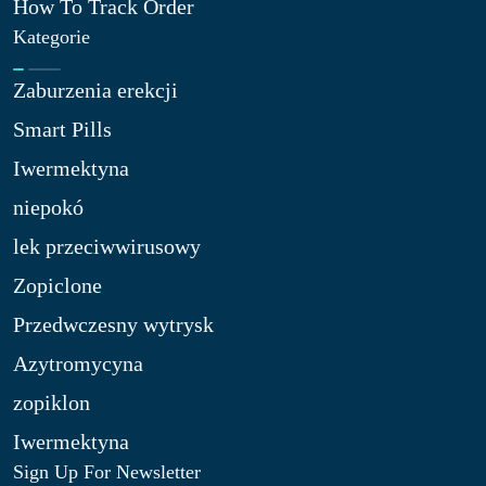
How To Track Order
Kategorie
Zaburzenia erekcji
Smart Pills
Iwermektyna
niepokó
lek przeciwwirusowy
Zopiclone
Przedwczesny wytrysk
Azytromycyna
zopiklon
Iwermektyna
Sign Up For Newsletter