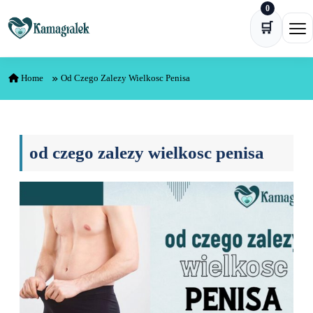
0
Skip to content
🛒
Ope
Home
Od Czego Zalezy Wielkosc Penisa
od czego zalezy wielkosc penisa