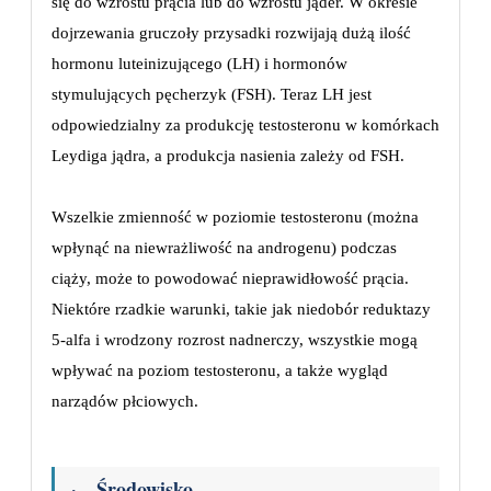
się do wzrostu prącia lub do wzrostu jąder. W okresie
dojrzewania gruczoły przysadki rozwijają dużą ilość
hormonu luteinizującego (LH) i hormonów
stymulujących pęcherzyk (FSH). Teraz LH jest
odpowiedzialny za produkcję testosteronu w komórkach
Leydiga jądra, a produkcja nasienia zależy od FSH.
Wszelkie zmienność w poziomie testosteronu (można
wpłynąć na niewrażliwość na androgenu) podczas
ciąży, może to powodować nieprawidłowość prącia.
Niektóre rzadkie warunki, takie jak niedobór reduktazy
5-alfa i wrodzony rozrost nadnerczy, wszystkie mogą
wpływać na poziom testosteronu, a także wygląd
narządów płciowych.
· Środowisko