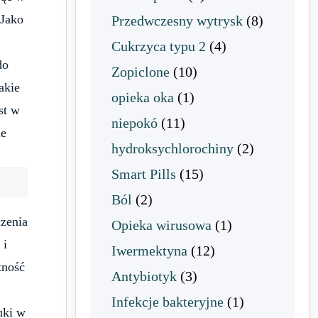
 Jako
Przedwczesny wytrysk
(8)
Cukrzyca typu 2
(4)
do
Zopiclone
(10)
akie
opieka oka
(1)
st w
niepokó
(11)
ie
hydroksychlorochiny
(2)
Smart Pills
(15)
Ból
(2)
czenia
Opieka wirusowa
(1)
 i
Iwermektyna
(12)
tność
Antybiotyk
(3)
Infekcje bakteryjne
(1)
uki w