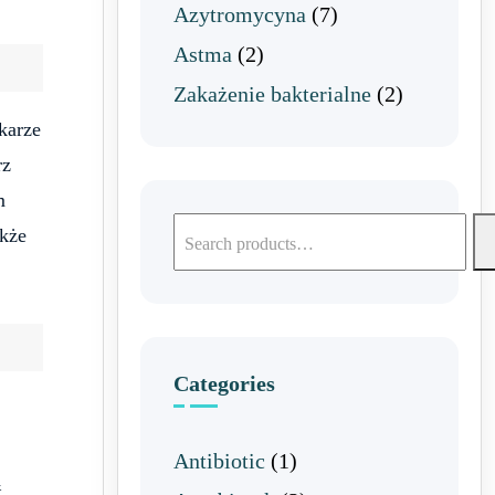
Azytromycyna
(7)
Astma
(2)
Zakażenie bakterialne
(2)
karze
rz
m
akże
Categories
Antibiotic
(1)
ą