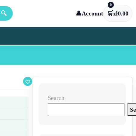
0
🔍
👤
Account
🛒
zł
0.00
Search
Se