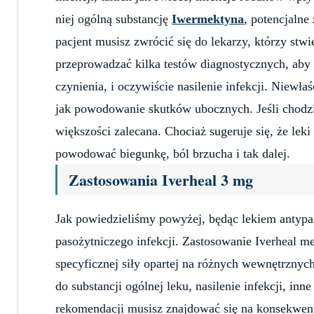
niej ogólną substancję
Iwermektyna
, potencjalne
pacjent musisz zwrócić się do lekarzy, którzy stwi
przeprowadzać kilka testów diagnostycznych, aby
czynienia, i oczywiście nasilenie infekcji. Niewł
jak powodowanie skutków ubocznych. Jeśli chodzi 
większości zalecana. Chociaż sugeruje się, że le
powodować biegunkę, ból brzucha i tak dalej.
Zastosowania Iverheal 3 mg
Jak powiedzieliśmy powyżej, będąc lekiem antypa
pasożytniczego infekcji. Zastosowanie Iverheal m
specyficznej siły opartej na różnych wewnętrznyc
do substancji ogólnej leku, nasilenie infekcji, in
rekomendacji musisz znajdować się na konsekwent