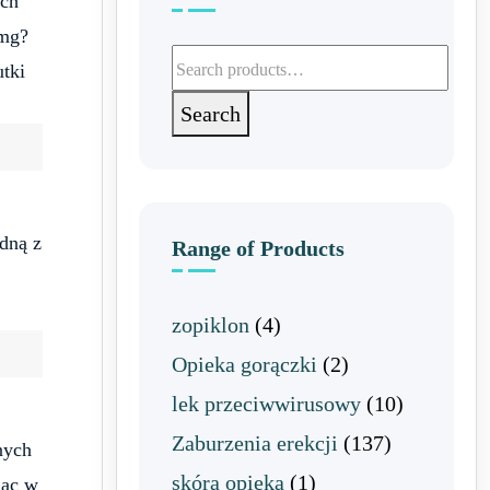
ych
 mg?
Search for:
utki
Search
dną z
Range of Products
zopiklon
(4)
Opieka gorączki
(2)
lek przeciwwirusowy
(10)
Zaburzenia erekcji
(137)
nych
skóra opieka
(1)
jąc w