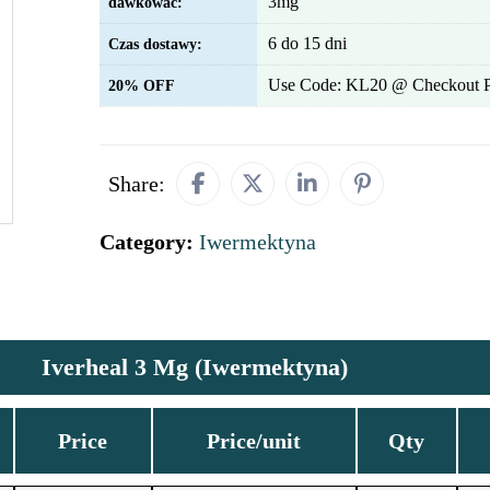
3mg
dawkować:
6 do 15 dni
Czas dostawy:
Use Code: KL20 @ Checkout 
20% OFF
Share:
Category:
Iwermektyna
Iverheal 3 Mg (Iwermektyna)
Price
Price/unit
Qty