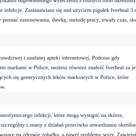
zyskaniu odpowiedniego wyleczenia z różnych form określon
nne infekcje. Zastanawiasz się nad użyciem pigułek Iverheal 3
y poznać zastosowania, dawkę, metodę pracy, trwały czas, sk
awdziwej i zaufanej apteki internetowej. Podczas gdy
i markami w Polsce, możesz również znaleźć Iverheal za je
ających się generycznych leków markowych w Polsce, które
ów.
pasożytniczego infekcji, które mogą wystąpić na skórze,
szczególny i znany z działań przeciwko utwardzaniu określo
ływające na zdrowie żołądka, a nawet problemy wszy. Zawiera