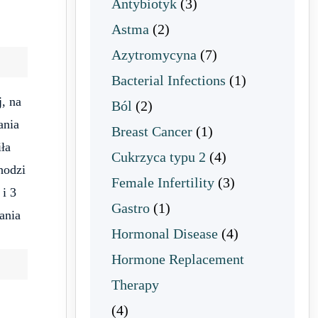
Antybiotyk
(3)
Astma
(2)
Azytromycyna
(7)
Bacterial Infections
(1)
j, na
Ból
(2)
ania
Breast Cancer
(1)
iła
Cukrzyca typu 2
(4)
hodzi
Female Infertility
(3)
 i 3
Gastro
(1)
ania
Hormonal Disease
(4)
Hormone Replacement
Therapy
(4)