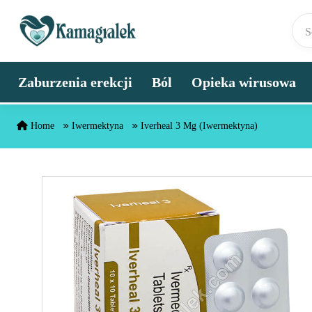
Skip to content
Zaburzenia erekcji
Ból
Opieka wirusowa
Home
Iwermektyna
Iverheal 3 Mg (Iwermektyna)