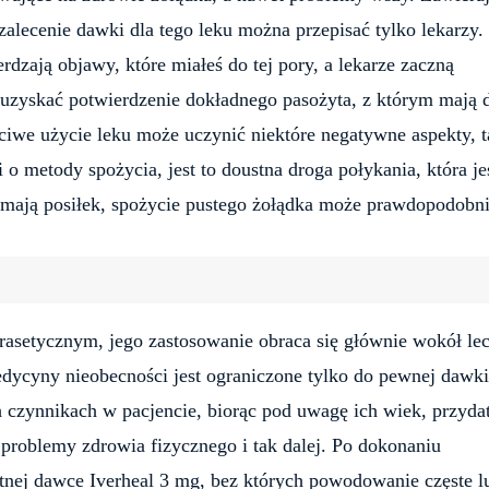
 zalecenie dawki dla tego leku można przepisać tylko lekarzy.
erdzają objawy, które miałeś do tej pory, a lekarze zaczną
 uzyskać potwierdzenie dokładnego pasożyta, z którym mają 
aściwe użycie leku może uczynić niektóre negatywne aspekty, t
o metody spożycia, jest to doustna droga połykania, która je
ki mają posiłek, spożycie pustego żołądka może prawdopodobn
rasetycznym, jego zastosowanie obraca się głównie wokół le
edycyny nieobecności jest ograniczone tylko do pewnej dawki
h czynnikach w pacjencie, biorąc pod uwagę ich wiek, przyda
ne problemy zdrowia fizycznego i tak dalej. Po dokonaniu
nej dawce Iverheal 3 mg, bez których powodowanie częste l