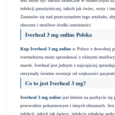
leki może być bardzo skuteczne w ostatecznym u
infekcji pasożytniczej, takich jak świec, wszy i i
Zastanów się nad przeczytaniem tego artykułu, ab
uboczne i możliwe środki ostrożności.
Iverheal 3 mg online Polska
Kup Iverheal 3 mg online
w Polsce z dowolnej pr
ivermektyna może sprzedawać z różnymi możliwym
marek. Iverheal jest jednym z najczęściej sprzed
otrzymały świetne recenzje od większości pacjent
Co to jest Iverheal 3 mg?
Iverheal 3 mg online
jest lekiem na pozbycie się 
przewodzie pokarmowym i innych obszarach. Jest 
infekcji, takich jak świece, infekcje robaków wp