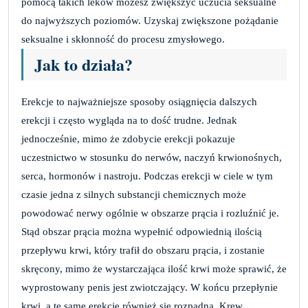
pomocą takich leków możesz zwiększyć uczucia seksualne
do najwyższych poziomów. Uzyskaj zwiększone pożądanie
seksualne i skłonność do procesu zmysłowego.
Jak to działa?
Erekcje to najważniejsze sposoby osiągnięcia dalszych
erekcji i często wygląda na to dość trudne. Jednak
jednocześnie, mimo że zdobycie erekcji pokazuje
uczestnictwo w stosunku do nerwów, naczyń krwionośnych,
serca, hormonów i nastroju. Podczas erekcji w ciele w tym
czasie jedna z silnych substancji chemicznych może
powodować nerwy ogólnie w obszarze prącia i rozluźnić je.
Stąd obszar prącia można wypełnić odpowiednią ilością
przepływu krwi, który trafił do obszaru prącia, i zostanie
skręcony, mimo że wystarczająca ilość krwi może sprawić, że
wyprostowany penis jest zwiotczający. W końcu przepłynie
krwi, a te same erekcje również się rozpadną. Krew