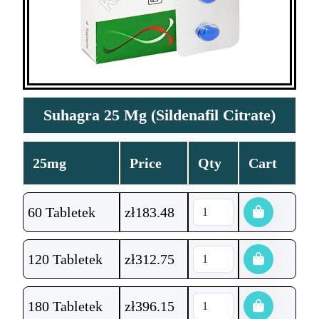
Suhagra 25 Mg (Sildenafil Citrate)
25mg
Price
Qty
Cart
60 Tabletek
zł
183.48
120 Tabletek
zł
312.75
180 Tabletek
zł
396.15