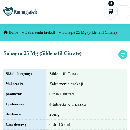
0
Skip to content
🛒
Ope
Home
Zaburzenia Erekcji
Suhagra 25 Mg (Sildenafil Citrate)
Suhagra 25 Mg (Sildenafil Citrate)
Sildenafil Citrate
Składnik czynny:
Zaburzenia erekcji
Wskazanie:
Cipla Limited
producent:
4 tabletki w 1 pasku
Opakowanie:
25mg
dawkować:
6 do 15 dni
Czas dostawy: